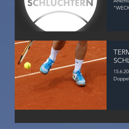
Anschlu
"WECK
Spaß" is
TERM
SCH
15.6.2017 Schleifchenturnier
Doppel