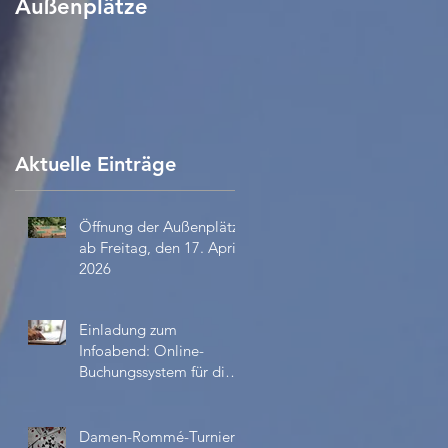
Außenplätze
Verhaltensregeln/
Hygieneplan
Aktuelle Einträge
Öffnung der Außenplätze
ab Freitag, den 17. April
2026
Einladung zum
Infoabend: Online-
Buchungssystem für die
Außenplätze ab April
2026
Damen-Rommé-Turnier