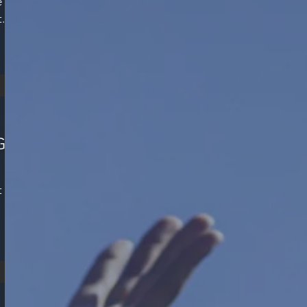
e
...
GR
t