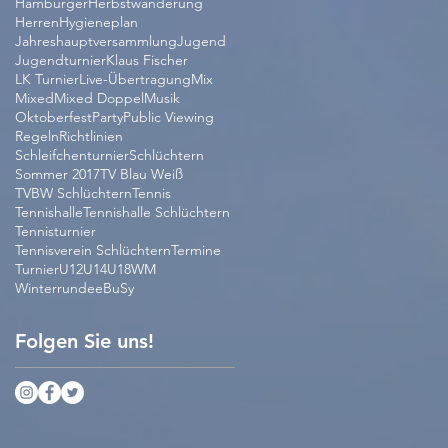
Hamburger
Herbstwanderung
Herren
Hygieneplan
Jahreshauptversammlung
Jugend
Jugendturnier
Klaus Fischer
LK Turnier
Live-Übertragung
Mix
Mixed
Mixed Doppel
Musik
Oktoberfest
Party
Public Viewing
Regeln
Richtlinien
Schleifchenturnier
Schlüchtern
Sommer 2017
TV Blau Weiß
TVBW Schlüchtern
Tennis
Tennishalle
Tennishalle Schlüchtern
Tennisturnier
Tennisverein Schlüchtern
Termine
Turnier
U12
U14
U18
WM
Winterrunde
eBuSy
Folgen Sie uns!