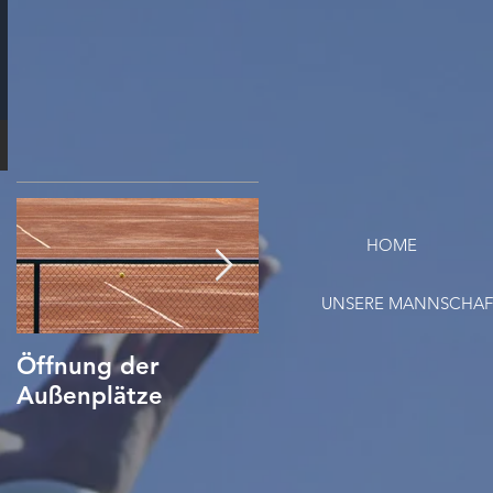
HOME
UNSERE MANNSCHA
Öffnung der
Tennis Corona
Außenplätze
Verhaltensregeln/
Hygieneplan