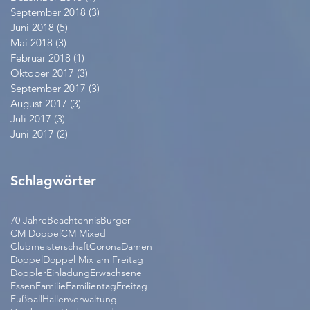
September 2018
(3)
3 Beiträge
Juni 2018
(5)
5 Beiträge
Mai 2018
(3)
3 Beiträge
Februar 2018
(1)
1 Beitrag
Oktober 2017
(3)
3 Beiträge
September 2017
(3)
3 Beiträge
August 2017
(3)
3 Beiträge
Juli 2017
(3)
3 Beiträge
Juni 2017
(2)
2 Beiträge
Schlagwörter
70 Jahre
Beachtennis
Burger
CM Doppel
CM Mixed
Clubmeisterschaft
Corona
Damen
Doppel
Doppel Mix am Freitag
Döppler
Einladung
Erwachsene
Essen
Familie
Familientag
Freitag
Fußball
Hallenverwaltung