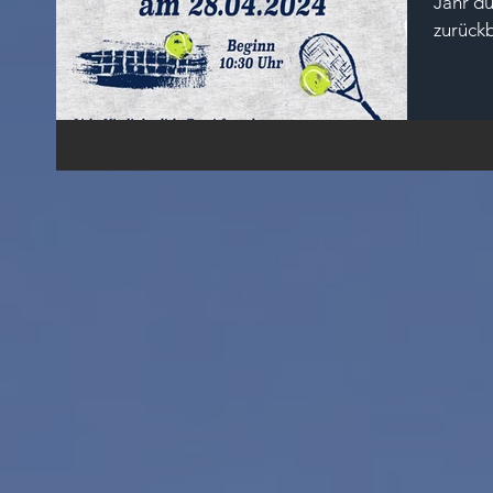
Jahr dü
zurückb