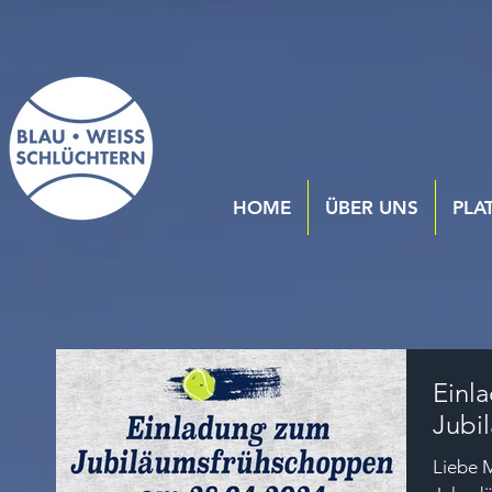
HOME
ÜBER UNS
PLA
Einl
Jubi
Liebe M