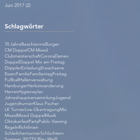
Juni 2017
(2)
2 Beiträge
Schlagwörter
70 Jahre
Beachtennis
Burger
CM Doppel
CM Mixed
Clubmeisterschaft
Corona
Damen
Doppel
Doppel Mix am Freitag
Döppler
Einladung
Erwachsene
Essen
Familie
Familientag
Freitag
Fußball
Hallenverwaltung
Hamburger
Herbstwanderung
Herren
Hygieneplan
Jahreshauptversammlung
Jugend
Jugendturnier
Klaus Fischer
LK Turnier
Live-Übertragung
Mix
Mixed
Mixed Doppel
Musik
Oktoberfest
Party
Public Viewing
Regeln
Richtlinien
Schleifchenturnier
Schlüchtern
Sommer 2017
TV Blau Weiß