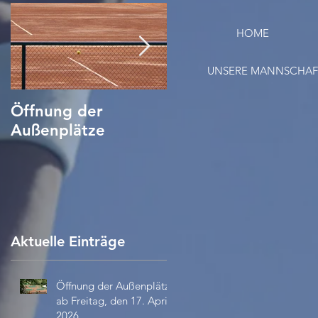
HOME
UNSERE MANNSCHA
Öffnung der
Tennis Corona
Außenplätze
Verhaltensregeln/
Hygieneplan
Aktuelle Einträge
Öffnung der Außenplätze
ab Freitag, den 17. April
2026