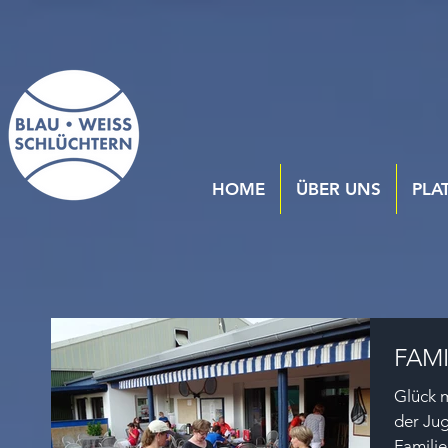
HOME
ÜBER UNS
PLA
FAMI
Glück 
der Jug
Familie