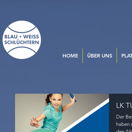
HOME
ÜBER UNS
PLA
LK 
Der Ber
haben s
den Al