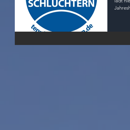
lädt hi
Jahres
den...