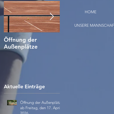
HOME
UNSERE MANNSCHA
Öffnung der
Tennis Corona
Außenplätze
Verhaltensregeln/
Hygieneplan
Aktuelle Einträge
Öffnung der Außenplätze
ab Freitag, den 17. April
2026