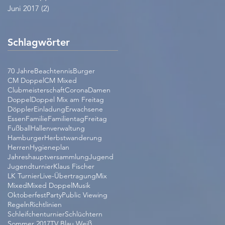
Juni 2017
(2)
2 Beiträge
Schlagwörter
70 Jahre
Beachtennis
Burger
CM Doppel
CM Mixed
Clubmeisterschaft
Corona
Damen
Doppel
Doppel Mix am Freitag
Döppler
Einladung
Erwachsene
Essen
Familie
Familientag
Freitag
Fußball
Hallenverwaltung
Hamburger
Herbstwanderung
Herren
Hygieneplan
Jahreshauptversammlung
Jugend
Jugendturnier
Klaus Fischer
LK Turnier
Live-Übertragung
Mix
Mixed
Mixed Doppel
Musik
Oktoberfest
Party
Public Viewing
Regeln
Richtlinien
Schleifchenturnier
Schlüchtern
Sommer 2017
TV Blau Weiß