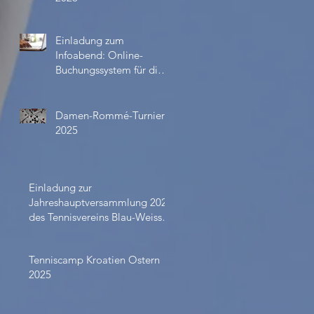
Einladung zum
Infoabend: Online-
Buchungssystem für die
Außenplätze ab April
2026
Damen-Rommé-Turnier
2025
Einladung zur
Jahreshauptversammlung 2024
des Tennisvereins Blau-Weiss
Schlüchtern
Tenniscamp Kroatien Ostern
2025