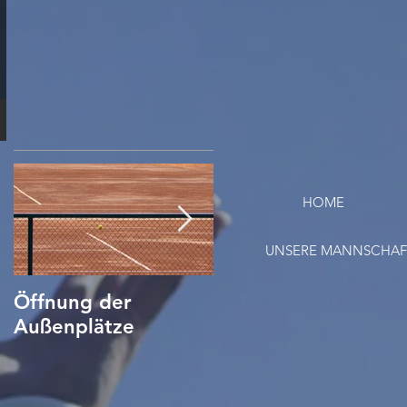
HOME
UNSERE MANNSCHA
Öffnung der
Tennis Corona
Außenplätze
Verhaltensregeln/
Hygieneplan