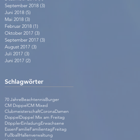
September 2018
(3)
3 Beiträge
Juni 2018
(5)
5 Beiträge
Mai 2018
(3)
3 Beiträge
Februar 2018
(1)
1 Beitrag
Oktober 2017
(3)
3 Beiträge
September 2017
(3)
3 Beiträge
August 2017
(3)
3 Beiträge
Juli 2017
(3)
3 Beiträge
Juni 2017
(2)
2 Beiträge
Schlagwörter
70 Jahre
Beachtennis
Burger
CM Doppel
CM Mixed
Clubmeisterschaft
Corona
Damen
Doppel
Doppel Mix am Freitag
Döppler
Einladung
Erwachsene
Essen
Familie
Familientag
Freitag
Fußball
Hallenverwaltung