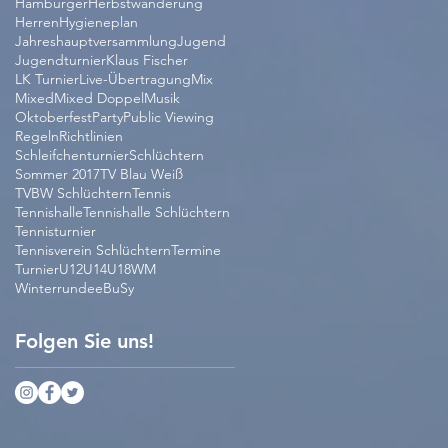
Hamburger
Herbstwanderung
Herren
Hygieneplan
Jahreshauptversammlung
Jugend
Jugendturnier
Klaus Fischer
LK Turnier
Live-Übertragung
Mix
Mixed
Mixed Doppel
Musik
Oktoberfest
Party
Public Viewing
Regeln
Richtlinien
Schleifchenturnier
Schlüchtern
Sommer 2017
TV Blau Weiß
TVBW Schlüchtern
Tennis
Tennishalle
Tennishalle Schlüchtern
Tennisturnier
Tennisverein Schlüchtern
Termine
Turnier
U12
U14
U18
WM
Winterrunde
eBuSy
Folgen Sie uns!