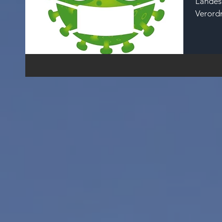
Landes
Verord
im Bere