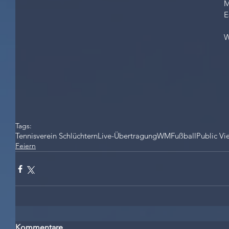
M
E
W
Tags:
Tennisverein Schlüchtern
Live-Übertragung
WM
Fußball
Public Vi
Feiern
Kommentare