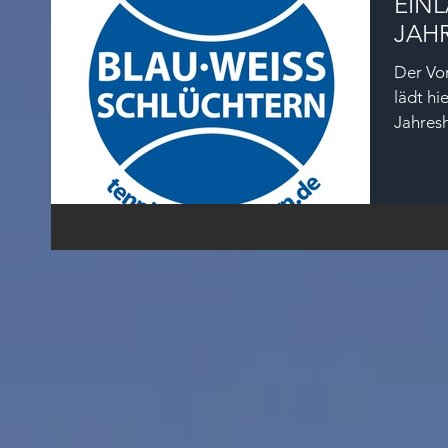
EIN
JAH
Der Vor
lädt hi
Jahres
den...