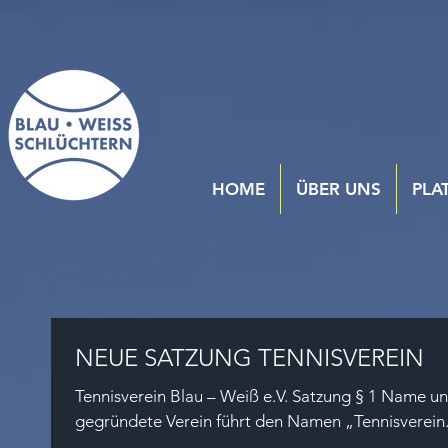
HOME
ÜBER UNS
PLA
NEUE SATZUNG TENNISVEREIN
Tennisverein Blau – Weiß e.V. Satzung § 1 Name un
gegründete Verein führt den Namen „Tennisverein.