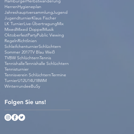
Hamburger
Herbstwanderung
Herren
Hygieneplan
Jahreshauptversammlung
Jugend
Jugendturnier
Klaus Fischer
LK Turnier
Live-Übertragung
Mix
Mixed
Mixed Doppel
Musik
Oktoberfest
Party
Public Viewing
Regeln
Richtlinien
Schleifchenturnier
Schlüchtern
Sommer 2017
TV Blau Weiß
TVBW Schlüchtern
Tennis
Tennishalle
Tennishalle Schlüchtern
Tennisturnier
Tennisverein Schlüchtern
Termine
Turnier
U12
U14
U18
WM
Winterrunde
eBuSy
Folgen Sie uns!