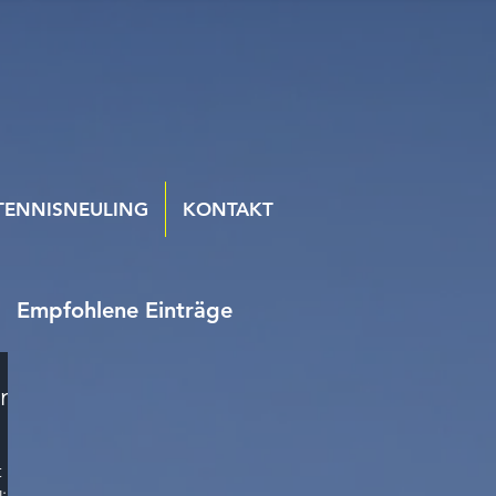
TENNISNEULING
KONTAKT
Empfohlene Einträge
n/
t