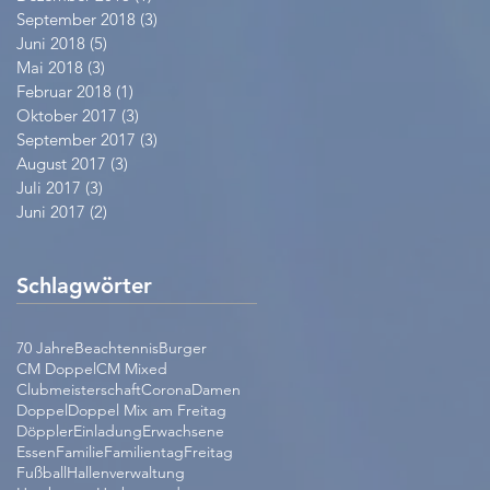
September 2018
(3)
3 Beiträge
Juni 2018
(5)
5 Beiträge
Mai 2018
(3)
3 Beiträge
Februar 2018
(1)
1 Beitrag
Oktober 2017
(3)
3 Beiträge
September 2017
(3)
3 Beiträge
August 2017
(3)
3 Beiträge
Juli 2017
(3)
3 Beiträge
Juni 2017
(2)
2 Beiträge
Schlagwörter
70 Jahre
Beachtennis
Burger
CM Doppel
CM Mixed
Clubmeisterschaft
Corona
Damen
Doppel
Doppel Mix am Freitag
Döppler
Einladung
Erwachsene
Essen
Familie
Familientag
Freitag
Fußball
Hallenverwaltung