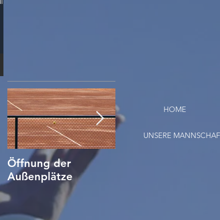
ie
HOME
UNSERE MANNSCHA
Öffnung der
Tennis Corona
Außenplätze
Verhaltensregeln/
Hygieneplan