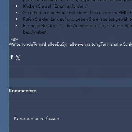
Klicken Sie auf "Email anfordern"
Sie erhalten eine Email mit einem Link an die im PMO h
Rufen Sie den Link auf und geben Sie ein selbst gewählte
Für neue Benutzer ist die Anmeldeprozedur auf der Sta
beschrieben.
Tags:
Winterrunde
Tennishalle
eBuSy
Hallenverwaltung
Tennishalle Schl
Kommentare
Kommentar verfassen...