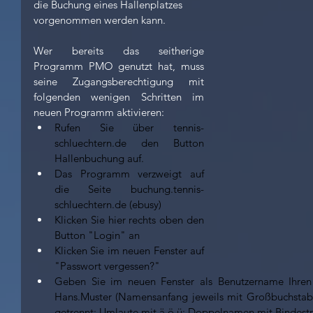
die Buchung eines Hallenplatzes 
vorgenommen werden kann. 
Wer bereits das seitherige 
Programm PMO genutzt hat, muss 
seine Zugangsberechtigung mit 
folgenden wenigen Schritten im 
neuen Programm aktivieren: 
Rufen Sie über tennis-
schluechtern.de den Button 
Hallenbuchung auf.
Das Programm verzweigt auf 
die Seite buchung.tennis-
schluechtern.de (ebusy)
Klicken Sie hier rechts oben den 
Button "Login" an
Klicken Sie im neuen Fenster auf 
"Passwort vergessen?"
Geben Sie im neuen Fenster als Benutzername Ihren 
Hans.Muster (Namensanfang jeweils mit Großbuchstab
getrennt; Umlaute mit ä,ö,ü; Doppelnamen mit Bindestr