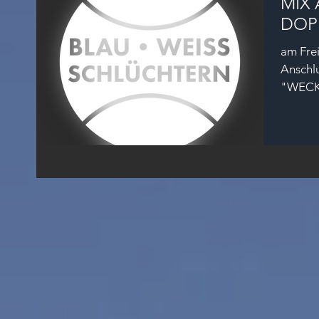
MIX 
DOP
am Frei
Anschlu
"WECK
Spaß" is