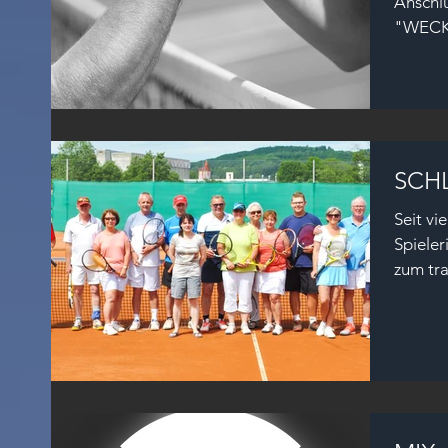
Anschlu
"WECK
Spaß" is
SCH
Seit vi
Spieler
zum tra